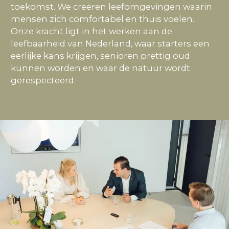
toekomst. We creëren leefomgevingen waarin
mensen zich comfortabel en thuis voelen.
Onze kracht ligt in het werken aan de
leefbaarheid van Nederland, waar starters een
eerlijke kans krijgen, senioren prettig oud
kunnen worden en waar de natuur wordt
gerespecteerd.