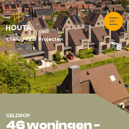
Terug naar Projecten
GELDROP
46 woningen -