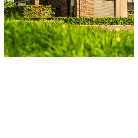
MENU
Home
Projecten
Actueel
Aanbod
CONTACT