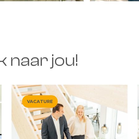
 naar jou!
VACATURE