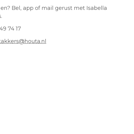
en? Bel, app of mail gerust met Isabella
.
 49 74 17
utakkers@houta.nl