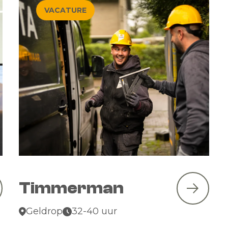
VACATURE
Timmerman
Geldrop
32-40 uur