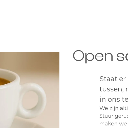
Open sol
Staat er
tussen, 
in ons t
We zijn alt
Stuur gerus
maken we 