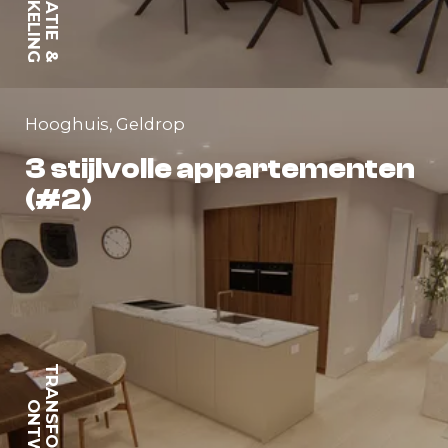
&
Hooghuis, Geldrop
3 stijlvolle appartementen
(#2)
TRANSFORMATIE