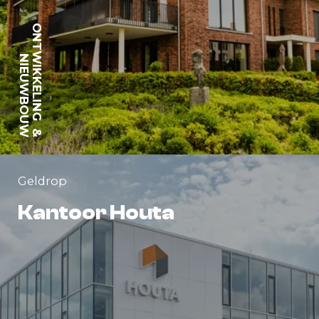
ONTWIKKELING
NIEUWBOUW
&
Geldrop
Kantoor Houta