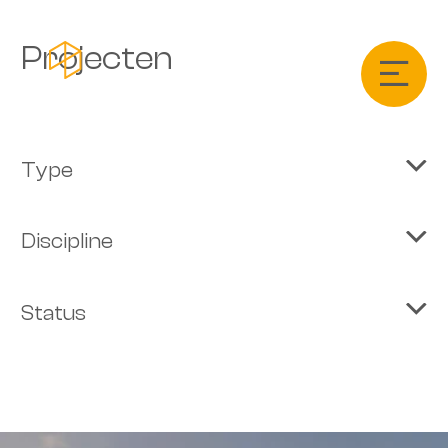
Projecten
Type
Projectmatige woningbouw
Discipline
Appartementen
Particuliere woning/villa
Ontwikkeling
Nieuwbouw
Verbouw
Bedrijfsgebouwen
Maatschappelijk
Status
Transformatie
Spoorwegen
Leisure
Opgeleverd
In uitvoering
Aanbod
In ontwikkeling