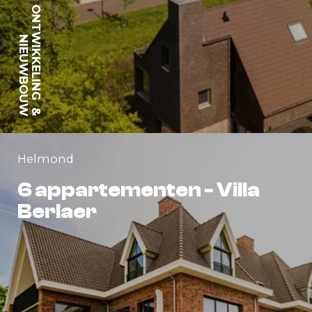
ONTWIKKELING
NIEUWBOUW
&
Helmond
6 appartementen - Villa
Berlaer