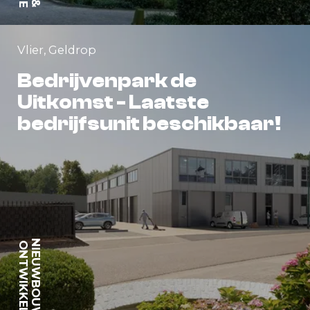
&
Vlier, Geldrop
Bedrijvenpark de
Uitkomst - Laatste
bedrijfsunit beschikbaar!
NIEUWBOUW
ONTWIKKELING