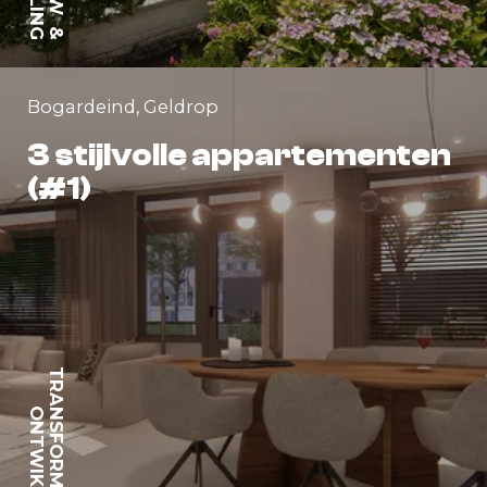
&
Bogardeind, Geldrop
3 stijlvolle appartementen
(#1)
TRANSFORMATIE
ONTWIKKELING