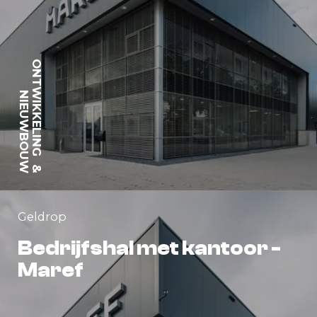
ONTWIKKELING
NIEUWBOUW
&
Geldrop
Bedrijfshal met kantoor -
Maref