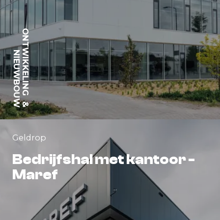
ONTWIKKELING
NIEUWBOUW
&
Geldrop
Bedrijfshal met kantoor -
Maref