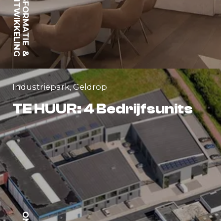
TRANSFORMATIE
ONTWIKKELING
&
Industriepark, Geldrop
TE HUUR: 4 Bedrijfsunits