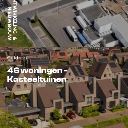
ONTWIKKELING
NIEUWBOUW
&
Geldrop
46 woningen -
Kasteeltuinen