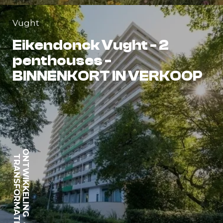
Vught
Eikendonck Vught - 2
penthouses -
BINNENKORT IN VERKOOP
ONTWIKKELING
TRANSFORMATIE