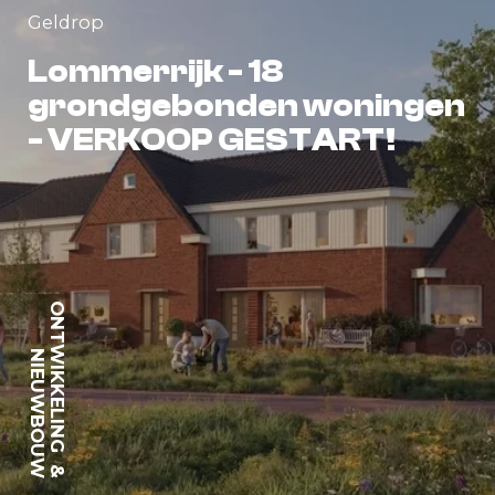
Geldrop
Lommerrijk - 18
grondgebonden woningen
- VERKOOP GESTART!
ONTWIKKELING
NIEUWBOUW
&