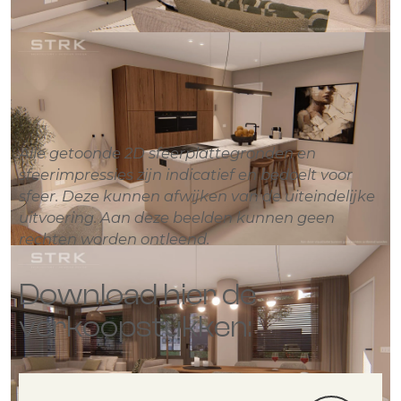
Alle getoonde 2D sfeerplattegronden en
sfeerimpressies zijn indicatief en bedoelt voor
sfeer. Deze kunnen afwijken van de uiteindelijke
uitvoering. Aan deze beelden kunnen geen
rechten worden ontleend.
Download hier de
verkoopstukken: