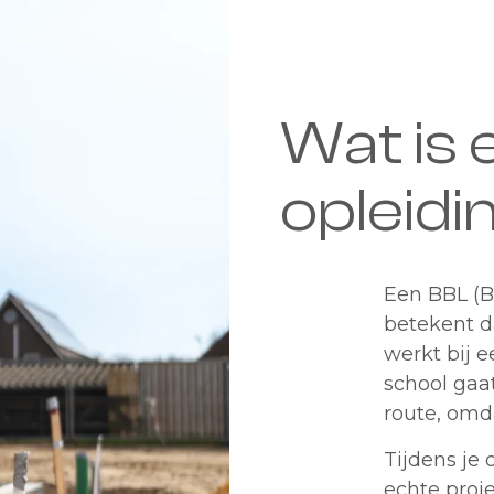
Wat is
opleidi
Een BBL (B
betekent d
werkt bij e
school gaa
route, omda
Tijdens je
echte
proj