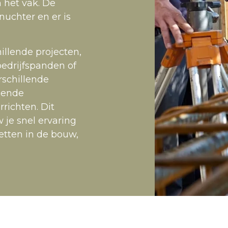
 het vak. De
 nuchter en er is
illende projecten,
drijfspanden of
rschillende
opende
richten. Dit
w je snel ervaring
etten in de bouw,