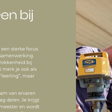
en bij
 een sterke focus
 samenwerking.
rokkenheid bij
 merk je ook als
 “leerling”, maar
eam van ervaren
 delen. Je krijgt
rmeester en wordt