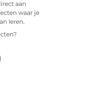
direct aan
ecten waar je
kan leren.
ecten?