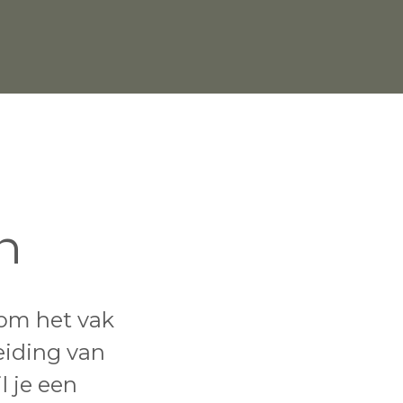
n
 om het vak
eiding van
l je een