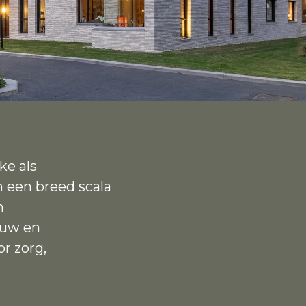
ke als
n een breed scala
n
ouw en
r zorg,