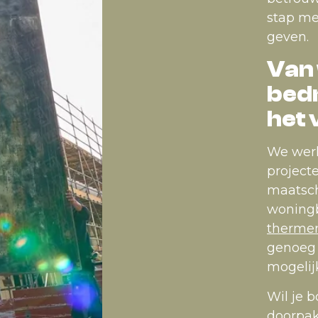
stap me
geven.
Van 
bedr
het 
We werk
project
maatsch
woning
therme
genoeg
mogelij
Wil je 
doorpak