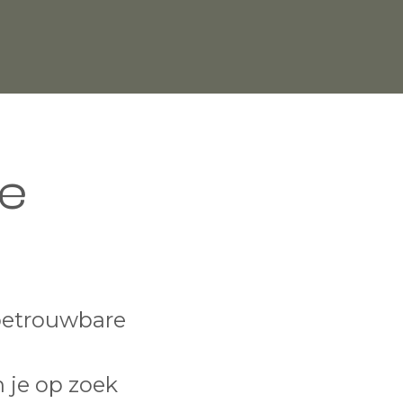
e
betrouwbare
 je op zoek