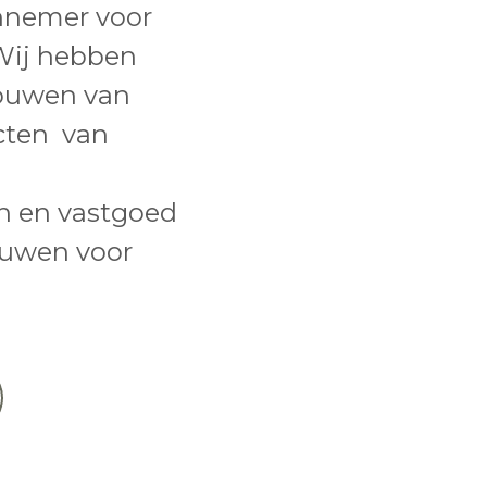
nnemer voor
Wij hebben
bouwen van
ecten van
 en vastgoed
ouwen voor