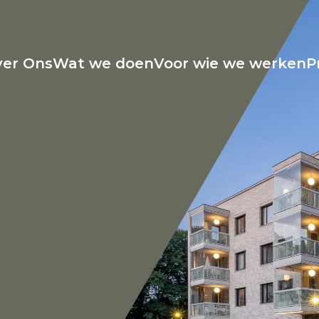
er Ons
Wat we doen
Voor wie we werken
P