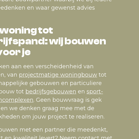
edenken en waar gewenst advies
woning tot
ijfspand: wij bouwen
voor je
en aan een verscheidenheid van
en, van
projectmatige woningbouw
tot
appelijke gebouwen en particuliere
bouw tot
bedrijfsgebouwen
en
sport-
ncomplexen
. Geen bouwvraag is gek
 en we denken graag mee met de
kheden om jouw project te realiseren.
bouwen met een partner die meedenkt,
t en kwaliteit levert? Neem contact met