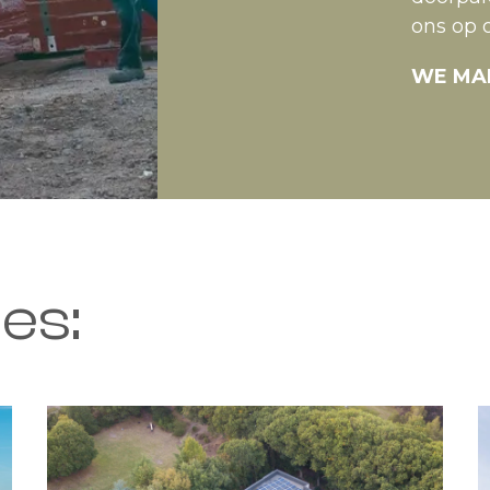
ons op 
WE MAK
es: