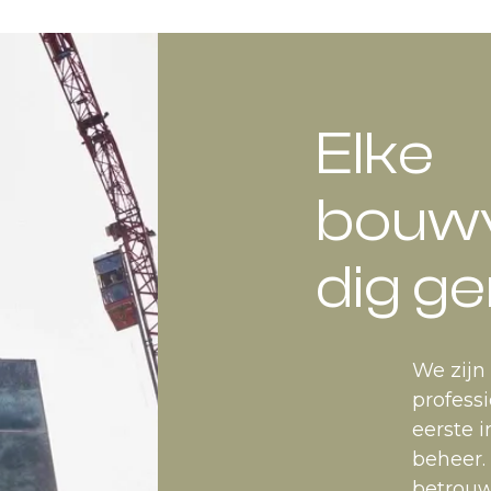
Elke
bouwv
dig ge
We zijn
profess
eerste i
beheer. 
betrouw