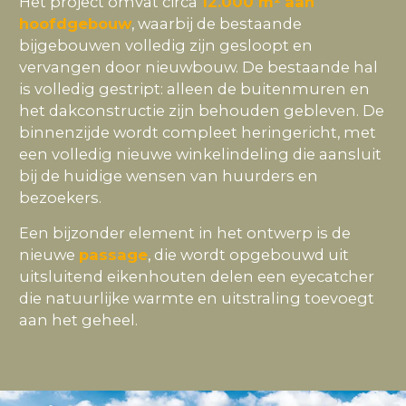
Het project omvat circa
12.000 m² aan
hoofdgebouw
, waarbij de bestaande
bijgebouwen volledig zijn gesloopt en
vervangen door nieuwbouw. De bestaande hal
is volledig gestript: alleen de buitenmuren en
het dakconstructie zijn behouden gebleven. De
binnenzijde wordt compleet heringericht, met
een volledig nieuwe winkelindeling die aansluit
bij de huidige wensen van huurders en
bezoekers.
Een bijzonder element in het ontwerp is de
nieuwe
passage
, die wordt opgebouwd uit
uitsluitend eikenhouten delen een eyecatcher
die natuurlijke warmte en uitstraling toevoegt
aan het geheel.