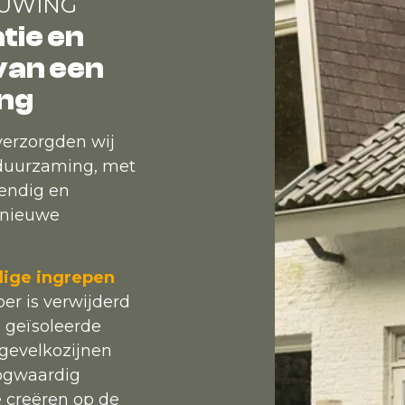
OUWING
tie en
van een
ing
verzorgden wij
rduurzaming, met
tendig en
 nieuwe
ige ingrepen
r is verwijderd
 geïsoleerde
 gevelkozijnen
ogwaardig
e creëren op de