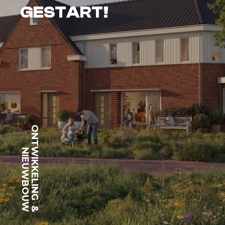
GESTART!
ONTWIKKELING
NIEUWBOUW
&