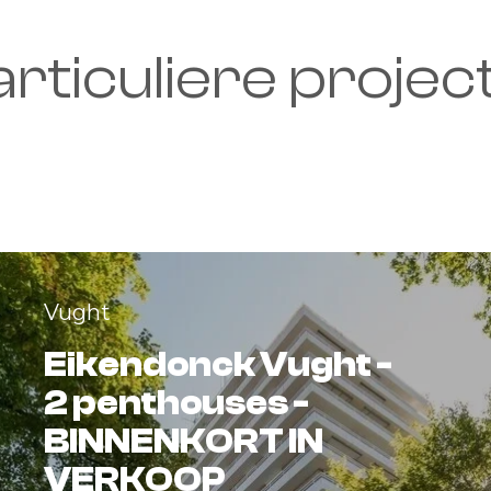
rticuliere projec
Vught
Eikendonck Vught -
2 penthouses -
BINNENKORT IN
VERKOOP