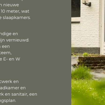
en nieuwe
10 meter, wat
re slaapkamers.
ndige en
zijn vernieuwd.
n een
teem,
we E- en W
ucwerk en
 badkamer en
rk en sanitair, een
ingsplan.