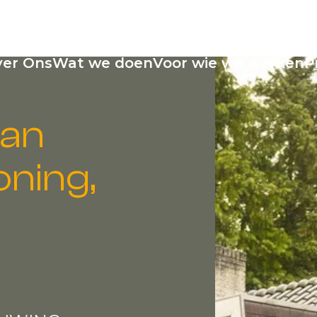
er Ons
Wat we doen
Voor wie we werken
P
van
oning,