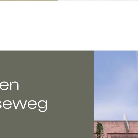
en
oseweg