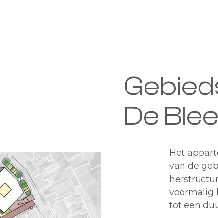
Gebied
De Ble
Het appar
van de geb
herstructur
voormalig 
tot een du