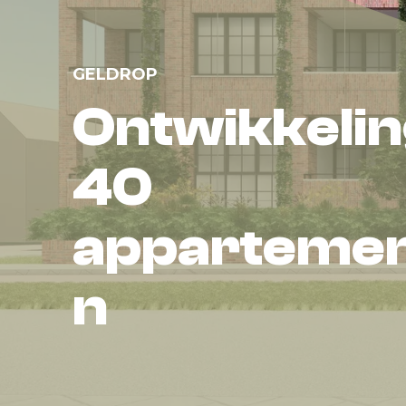
GELDROP
Ontwikkeli
40
apparteme
n