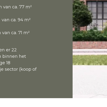
 van ca. 77 m²
 van ca. 94 m²
van ca. 71 m²
en er 22
 binnen het
ge 18
e sector (koop of