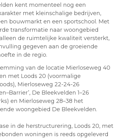
elden kent momenteel nog een
rakter met kleinschalige bedrijven,
een bouwmarkt en een sportschool. Met
rde transformatie naar woongebied
alleen de ruimtelijke kwaliteit versterkt,
nvulling gegeven aan de groeiende
efte in de regio.
emming van de locatie Mierloseweg 40
en met Loods 20 (voormalige
ods), Mierloseweg 22-24-26
en–Barrier’, De Bleekvelden 1–26
arks) en Mierloseweg 28–38 het
lende woongebied De Bleekvelden.
ase in de herstructurering, Loods 20, met
ebonden woningen is reeds opgeleverd