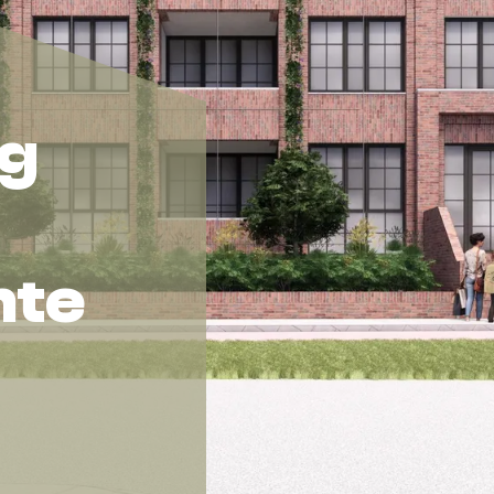
ng
nte