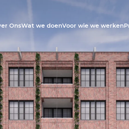
er Ons
Wat we doen
Voor wie we werken
P