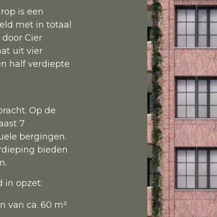
rop is een
d met in totaal
door Cier
t uit vier
n half verdiepte
racht. Op de
aast 7
uele bergingen.
rdieping bieden
n.
 in opzet:
n van ca. 60 m²