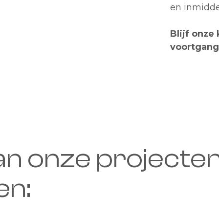
en inmidd
Blijf onze
voortgang
an onze projecte
en: