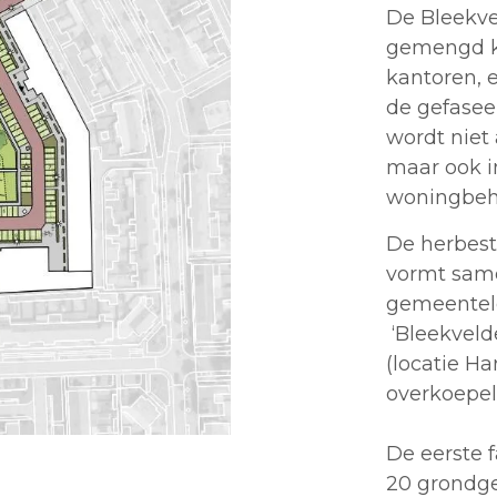
De Bleekv
gemengd ka
kantoren, 
de gefasee
wordt niet 
maar ook i
woningbeho
De herbest
vormt sam
gemeentelo
‘Bleekveld
(locatie H
overkoepe
De eerste f
20 grondg