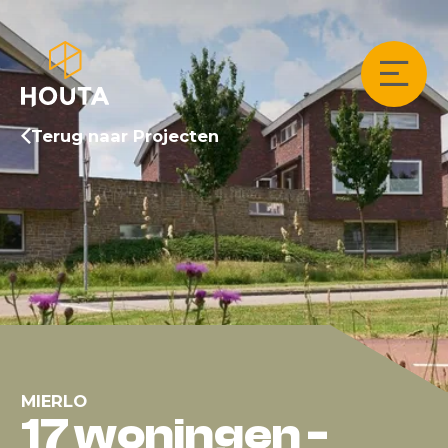
Terug naar Projecten
MIERLO
17 woningen -