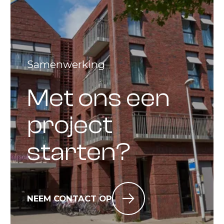
Samenwerking
Met ons een
project
starten?
NEEM CONTACT OP